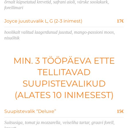
õrnalt küpsetatud krevetid, safrani aioli, värske soolakurk,
forellimari
Joyce juustuvalik L, G (2-3 inimest)
17€
hoolikalt valitud laagerdunud juustud, mango-passioni moos,
nisuõhik
MIN. 3 TÖÖPÄEVA ETTE
TELLITAVAD
SUUPISTEVALIKUD
(ALATES 10 INIMESEST)
Suupistevalik “Deluxe”
15€
Suitsusiga, tomat ja mozzarella, veiseliha tartar, graavi forell,