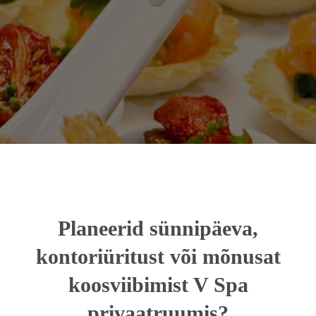
Planeerid sünnipäeva,
kontoriüritust või mõnusat
koosviibimist V Spa
privaatruumis?